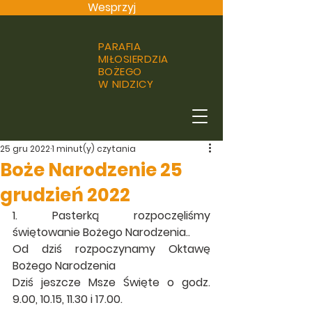
Wesprzyj
PARAFIA
MIŁOSIERDZIA
BOŻEGO
W NIDZICY
25 gru 2022
1 minut(y) czytania
Boże Narodzenie 25
grudzień 2022
1. Pasterką rozpoczęliśmy   
świętowanie Bożego Narodzenia..
Od dziś rozpoczynamy Oktawę 
Bożego Narodzenia 
Dziś jeszcze Msze Święte o godz. 
9.00, 10.15, 11.30 i 17.00.