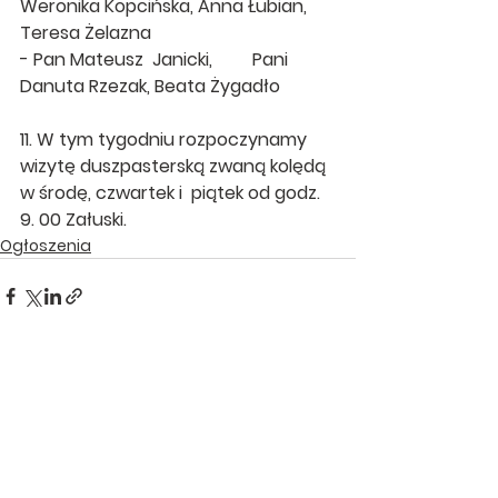
Weronika Kopcińska, Anna Łubian, 
Teresa Żelazna
- Pan Mateusz  Janicki,         Pani  
Danuta Rzezak, Beata Żygadło
11. W tym tygodniu rozpoczynamy 
wizytę duszpasterską zwaną kolędą 
w środę, czwartek i  piątek od godz. 
9. 00 Załuski. 
Ogłoszenia
Zobacz wszystkie
Ostatnie posty