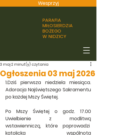
Wesprzyj
PARAFIA
MIŁOSIERDZIA
BOŻEGO
W NIDZICY
3 maj
2 minut(y) czytania
Ogłoszenia 03 maj 2026
1.Dziś pierwsza niedziela miesiąca. 
Adoracja Najświętszego Sakramentu 
po każdej Mszy Świętej.
Po Mszy Świętej o godz. 17.00 
Uwielbienie z modlitwą 
wstawienniczą, które poprowadzi  
katolicka wspólnota 