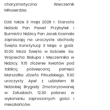
charyzmatyczna Wieczernik 
Miłosierdzia.
Dziś także 3 maja 2026 r. Starosta 
Nidzicki Pan Paweł Przybyłek i 
Burmistrz Nidzicy Pan Jacek Kosmala 
zapraszają na uroczyste obchody 
Święta Konstytucji 3 Maja: o godz. 
10.00 Msza Święta w kościele św. 
Wojciecha Biskupa i Męczennika w 
Nidzicy, 11.15 złożenie kwiatów pod 
tablicą poświęconą pamięci 
Marszałka Józefa Piłsudskiego, 11.30 
uroczysty Apel z udziałem 16 
Nidzickiej Brygady Zmotoryzowanej 
w Załuskach, 12.30 polonez w 
wykonaniu zaproszonych gości i 
mieszkańców.