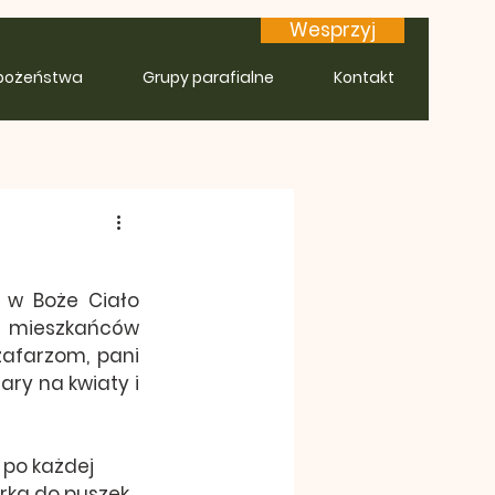
Wesprzyj
bożeństwa
Grupy parafialne
Kontakt
 w Boże Ciało 
 mieszkańców 
zafarzom, pani 
ry na kwiaty i 
 po każdej 
órka do puszek 