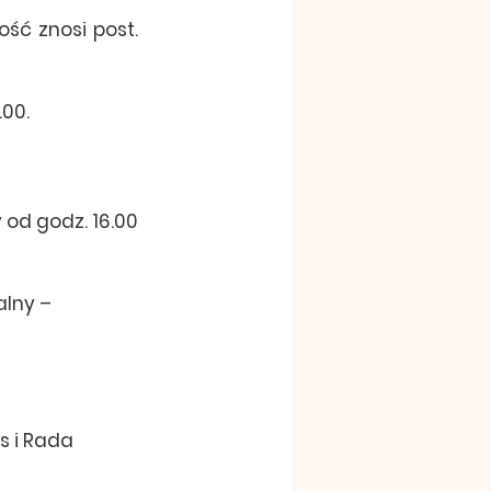
ć znosi post. 
.00.
od godz. 16.00 
alny – 
s i Rada 