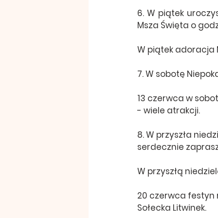
6. W piątek uroczy
Msza Święta o godzin
W piątek adoracja 
7. W sobotę Niepok
13 czerwca w sobot
- wiele atrakcji.
8. W przyszła niedz
serdecznie zapras
W przyszłą niedzie
20 czerwca festyn r
Sołecka Litwinek.