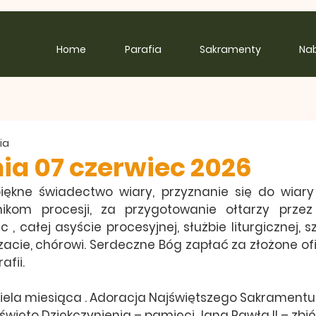
Home
Parafia
Sakramenty
Na
ia
ia 07 czerwiec 2026
piękne świadectwo wiary, przyznanie się do wiary
nikom procesji, za przygotowanie ołtarzy przez
 , całej asyście procesyjnej, służbie liturgicznej, s
acie, chórowi. Serdeczne Bóg zapłać za złożone ofia
afii.
ziela miesiąca . Adoracja Najświętszego Sakramentu
 święto Dziękczynienia – pamięci Jana Pawła II – zbi