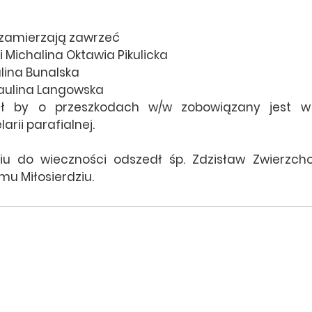
 zamierzają zawrzeć
 Michalina Oktawia Pikulicka
ulina Bunalska
 Paulina Langowska
iał by o przeszkodach w/w zobowiązany jest w
arii parafialnej.
u do wieczności odszedł śp. Zdzisław Zwierzchow
u Miłosierdziu.