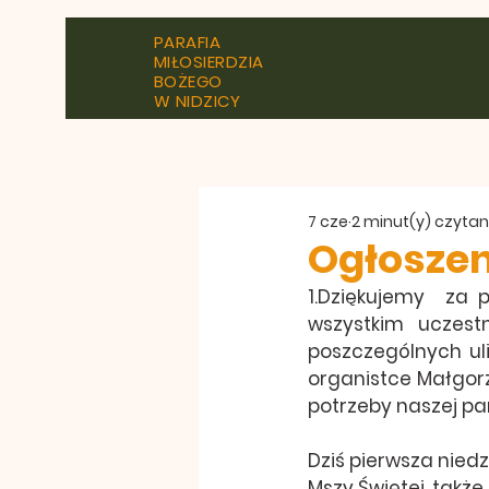
PARAFIA
MIŁOSIERDZIA
BOŻEGO
W NIDZICY
7 cze
2 minut(y) czytan
Ogłoszen
1.Dziękujemy  za 
wszystkim uczest
poszczególnych ulic
organistce Małgorz
potrzeby naszej par
Dziś pierwsza nied
Mszy Świętej, także