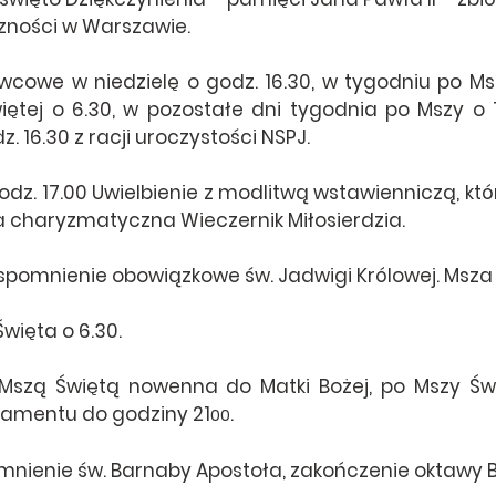
zności w Warszawie.
owe w niedzielę o godz. 16.30, w tygodniu po Mszy
ętej o 6.30, w pozostałe dni tygodnia po Mszy o 17
 16.30 z racji uroczystości NSPJ.
odz. 17.00 Uwielbienie z modlitwą wstawienniczą, któ
a charyzmatyczna Wieczernik Miłosierdzia.
spomnienie obowiązkowe św. Jadwigi Królowej. Msza Ś
więta o 6.30.
Mszą Świętą nowenna do Matki Bożej, po Mszy Świ
ramentu do godziny 21
.
00
nienie św. Barnaby Apostoła, zakończenie oktawy 