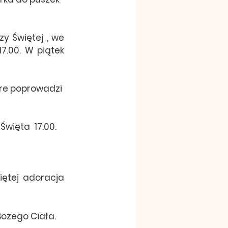
 Świętej , we 
.00. W piątek 
re poprowadzi  
więta  17.00.
ętej adoracja 
Bożego Ciała.