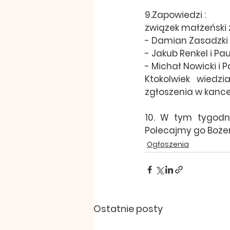
9.Zapowiedzi :
związek małżeński
- Damian Zasadzki i
- Jakub Renkel i Pa
- Michał Nowicki i
Ktokolwiek wiedz
zgłoszenia w kancel
10. W tym tygodni
Polecajmy go Bożem
Ogłoszenia
Ostatnie posty