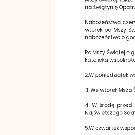
na świątynię Opatr
Nabożeństwa czerwc
wtorek po Mszy Świ
nabożeństwo o godz.
Po Mszy Świętej o g
katolicka wspólnot
2.W poniedziałek w
3. We wtorek Msza Ś
4. W środę przed 
Najświętszego Sak
5.W czwartek wspom