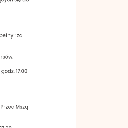
ełny : za 
ersów.
odz. 17.00.  
 Przed Mszą 