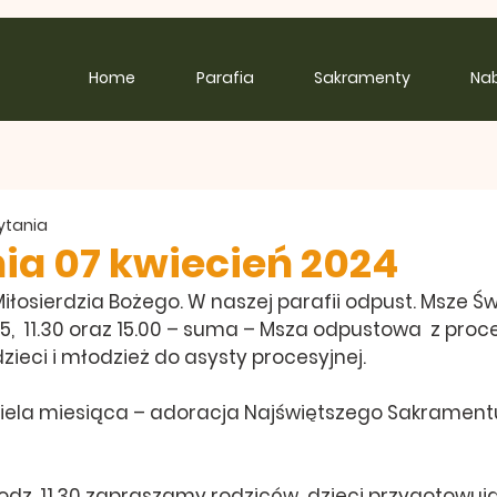
Home
Parafia
Sakramenty
Na
zytania
ia 07 kwiecień 2024
Miłosierdzia Bożego. W naszej parafii odpust. Msze Świ
0.15,  11.30 oraz 15.00 – suma – Msza odpustowa  z proce
ieci i młodzież do asysty procesyjnej.
ziela miesiąca – adoracja Najświętszego Sakramentu
godz. 11.30 zapraszamy rodziców  dzieci przygotowują