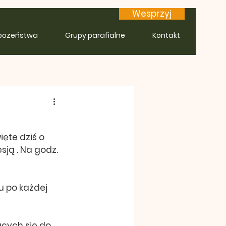
Wesprzyj
bożeństwa
Grupy parafialne
Kontakt
ęte dziś o 
sją . Na godz. 
 po każdej 
cych się do 