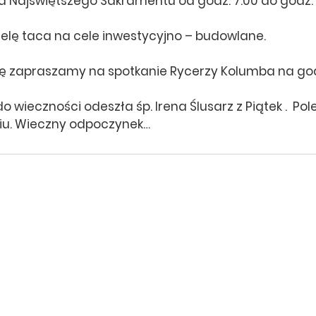
ja Najświętszego Sakramentu od godz. 7.00 do godz. 
zielę taca na cele inwestycyjno – budowlane.
lę zapraszamy na spotkanie Rycerzy Kolumba na godz
o wieczności odeszła śp. Irena Ślusarz z Piątek .  Pol
iu. Wieczny odpoczynek…