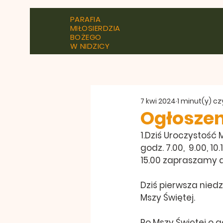
PARAFIA
MIŁOSIERDZIA
BOŻEGO
W NIDZICY
7 kwi 2024
1 minut(y) c
Ogłoszen
1.Dziś Uroczystość 
godz. 7.00,  9.00, 1
15.00 zapraszamy dz
Dziś pierwsza nied
Mszy Świętej.
Po Mszy Świętej o 