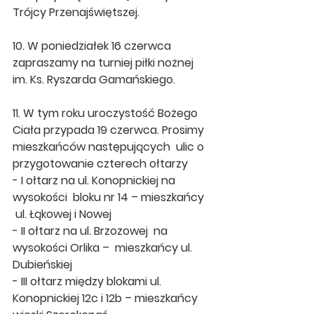
Trójcy Przenajświętszej.
10. W poniedziałek 16 czerwca 
zapraszamy na turniej piłki nożnej 
im. Ks. Ryszarda Gamańskiego.
11. W tym roku uroczystość Bożego 
Ciała przypada 19 czerwca. Prosimy 
mieszkańców następujących  ulic o 
przygotowanie czterech ołtarzy
- I ołtarz na ul. Konopnickiej na 
wysokości  bloku nr 14 – mieszkańcy 
 ul. Łąkowej i Nowej
- II ołtarz na ul. Brzozowej  na 
wysokości Orlika –  mieszkańcy ul. 
Dubieńskiej
- III ołtarz między blokami ul. 
Konopnickiej 12c i 12b – mieszkańcy 