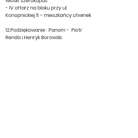
wioski Szerokopaś
- IV ołtarz na bloku przy ul. 
Konopnickiej 11 – mieszkańcy Litwinek
12.Podziękowanie : Panom -  Piotr 
Renda i Henryk Borowski.
Ogłoszenia
Zobacz wszystkie
Ostatnie posty