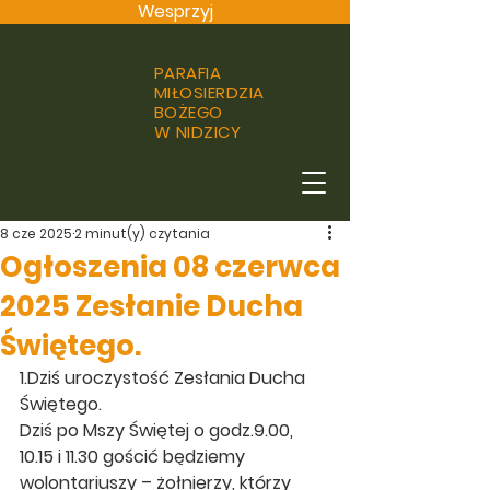
Wesprzyj
PARAFIA
MIŁOSIERDZIA
BOŻEGO
W NIDZICY
8 cze 2025
2 minut(y) czytania
Ogłoszenia 08 czerwca
2025 Zesłanie Ducha
Świętego.
1.Dziś uroczystość Zesłania Ducha 
Świętego.
Dziś po Mszy Świętej o godz.9.00, 
10.15 i 11.30 gościć będziemy 
wolontariuszy – żołnierzy, którzy 