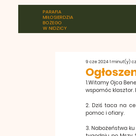
PARAFIA
MIŁOSIERDZIA
BOŻEGO
W NIDZICY
9 cze 2024
1 minut(y) c
Ogłoszen
1.Witamy Ojca Bene
wspomóc klasztor. 
2. Dziś taca na c
pomoc i ofiary.
3. Nabożeństwa ku 
tygodniu po Mszy Ś