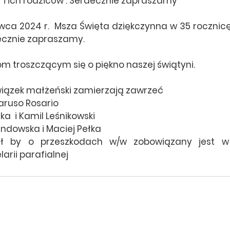
 i ich rodziców . Serdecznie zapraszamy
wca 2024 r.  Msza Święta dziękczynna w 35 rocznicę 
decznie zapraszamy.
om troszczącym się o piękno naszej świątyni.
związek małżeński zamierzają zawrzeć
Caruso Rosario
a  i Kamil Leśnikowski
ndowska i Maciej Pełka
iał by o przeszkodach w/w zobowiązany jest w
arii parafialnej