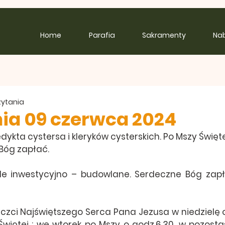
Home
Parafia
Sakramenty
Na
zytania
ia 09 czerwca 2024
dykta cystersa i kleryków cysterskich. Po Mszy Święt
Bóg zapłać.
ele inwestycyjno – budowlane. Serdeczne Bóg zapł
czci Najświętszego Serca Pana Jezusa w niedzielę o 
więtej : we wtorek po Mszy o godz.6.30, w pozostał