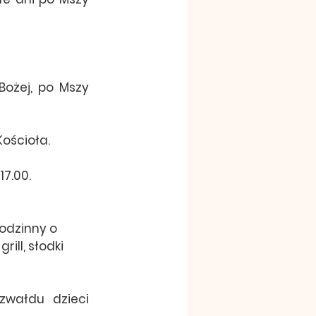
ożej, po Mszy 
ościoła.
17.00.
odzinny o 
ill, słodki 
wałdu dzieci 