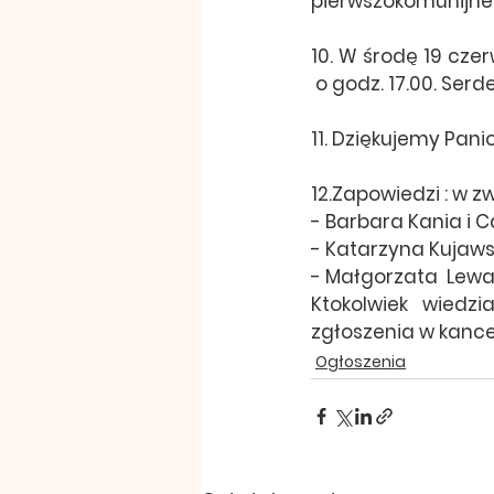
pierwszokomunijne 
10. W środę 19 czer
 o godz. 17.00. Ser
11. Dziękujemy Pani
12.Zapowiedzi : w 
- Barbara Kania i 
- Katarzyna Kujawsk
- Małgorzata  Lewa
Ktokolwiek wiedz
zgłoszenia w kancel
Ogłoszenia