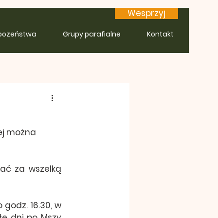
Wesprzyj
bożeństwa
Grupy parafialne
Kontakt
ej można 
ać za wszelką 
godz. 16.30, w 
e dni po Mszy 