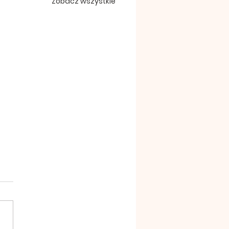
Zobacz wszystkie
szena 19 lipiec 2026
ękujemy za wszelkie ofiary
trzeby naszej wspólnoty.
eczne Bóg zapłać. 2.We
ek Msza Święta o