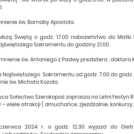
0.
nienie św. Barnaby Apostoła.
Mszą Świętą o godz. 17.00 nabożeństwo do Matki B
ajświętszego Sakramentu do godziny 21.00.
nienie św. Antoniego z Padwy prezbitera , doktora K
a Najświętszego  Sakramentu od godz. 7.00 do godz. 
ie św. Michała Kozala.
wca Sołectwo Szerokopaś zaprasza na Letni Festyn R
 – wiele atrakcji ( dmuchańce, zjeżdżalnie, konkursy, gr
czerwca 2024 r. o godz. 12.30 wyjazd do Gietrz