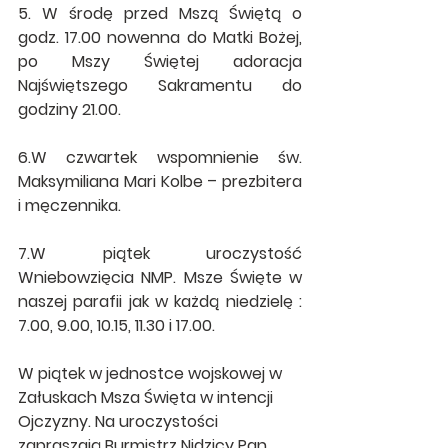
5. W środę przed Mszą Świętą o 
godz. 17.00 nowenna do Matki Bożej, 
po Mszy Świętej adoracja 
Najświętszego Sakramentu do 
godziny 21.00.
6.W czwartek wspomnienie św. 
Maksymiliana Mari Kolbe – prezbitera 
i męczennika.
7.W piątek uroczystość 
Wniebowzięcia NMP. Msze Święte w 
naszej parafii jak w każdą niedzielę : 
7.00, 9.00, 10.15, 11.30 i 17.00.
W piątek w jednostce wojskowej w 
Załuskach Msza Święta w intencji 
Ojczyzny. Na uroczystości 
zapraszają Burmistrz Nidzicy Pan 