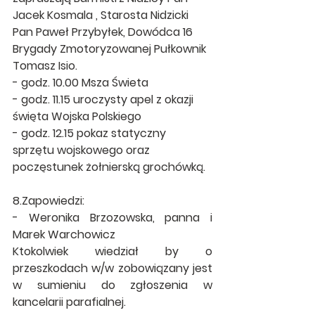
Jacek Kosmala , Starosta Nidzicki 
Pan Paweł Przybyłek, Dowódca 16 
Brygady Zmotoryzowanej Pułkownik 
Tomasz Isio.
- godz. 10.00 Msza Świeta
- godz. 11.15 uroczysty apel z okazji 
święta Wojska Polskiego
- godz. 12.15 pokaz statyczny 
sprzętu wojskowego oraz 
poczęstunek żołnierską grochówką.
8.Zapowiedzi:
- Weronika Brzozowska, panna i 
Marek Warchowicz
Ktokolwiek wiedział by o 
przeszkodach w/w zobowiązany jest 
w sumieniu do zgłoszenia w 
kancelarii parafialnej.