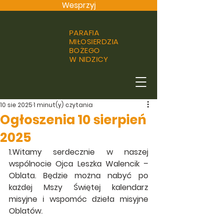
Wesprzyj
PARAFIA
MIŁOSIERDZIA
BOŻEGO
W NIDZICY
10 sie 2025
1 minut(y) czytania
Ogłoszenia 10 sierpień
2025
1.Witamy serdecznie w naszej 
wspólnocie Ojca Leszka Walencik – 
Oblata. Będzie można nabyć po 
każdej Mszy Świętej kalendarz 
misyjne i wspomóc dzieła misyjne 
Oblatów.