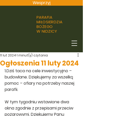
Wesprzyj
PARAFIA
MIŁOSIERDZIA
BOŻEGO
W NIDZICY
11 lut 2024
1 minut(y) czytania
Ogłoszenia 11 luty 2024
1.Dziś taca na cele inwestycyjno – 
budowlane. Dziękujemy za wszelką 
pomoc – ofiary na potrzeby naszej 
parafii.
W tym tygodniu wstawione dwa 
okna zgodnie z przepisami przeciw 
pożarowymi. Dziękujemy Panu 