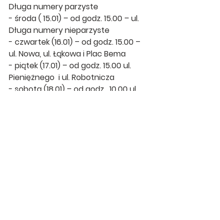
Długa numery parzyste
- środa ( 15.01) – od godz. 15.00 – ul. 
Długa numery nieparzyste
- czwartek (16.01) – od godz. 15.00 – 
ul. Nowa, ul. Łąkowa i Plac Bema
- piątek (17.01) – od godz. 15.00 ul. 
Pieniężnego  i ul. Robotnicza
- sobota (18.01) – od godz.  10.00 ul. 
Olsztyńska, Owocowa , Bystra
Ogłoszenia
Zobacz wszystkie
Ostatnie posty