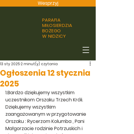
Wesprzyj
PARAFIA
MIŁOSIERDZIA
BOŻEGO
W NIDZICY
13 sty 2025
2 minut(y) czytania
Ogłoszenia 12 stycznia
2025
1.Bardzo dziękujemy wszystkim 
uczestnikom Orszaku Trzech Króli. 
Dziękujemy wszystkim 
zaangażowanym w przygotowanie 
Orszaku : Rycerzom Kolumba , Pani 
Małgorzacie rodzinie Potrzuskich i 