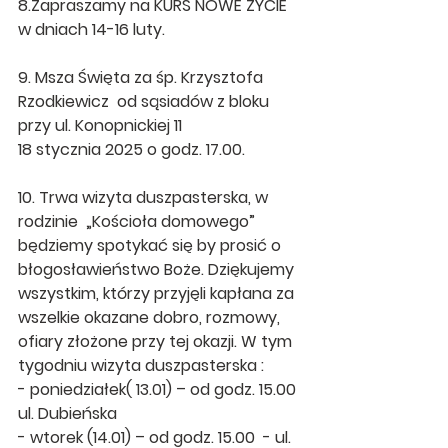
8.Zapraszamy na KURS NOWE ŻYCIE  
w dniach 14-16 luty.
9. Msza Święta za śp. Krzysztofa 
Rzodkiewicz  od sąsiadów z bloku 
przy ul. Konopnickiej 11
18 stycznia 2025 o godz. 17.00.
10. Trwa wizyta duszpasterska, w 
rodzinie  „Kościoła domowego” 
będziemy spotykać się by prosić o  
błogosławieństwo Boże. Dziękujemy 
wszystkim, którzy przyjęli kapłana za 
wszelkie okazane dobro, rozmowy, 
ofiary złożone przy tej okazji. W tym 
tygodniu wizyta duszpasterska :
- poniedziałek( 13.01) – od godz. 15.00 
ul. Dubieńska
- wtorek (14.01) – od godz. 15.00  - ul. 