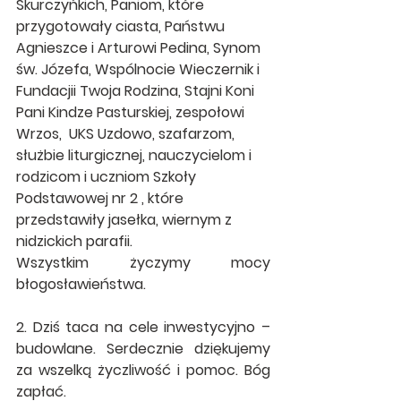
Skurczyńkich, Paniom, które 
przygotowały ciasta, Państwu 
Agnieszce i Arturowi Pedina, Synom 
św. Józefa, Wspólnocie Wieczernik i 
Fundacjii Twoja Rodzina, Stajni Koni 
Pani Kindze Pasturskiej, zespołowi 
Wrzos,  UKS Uzdowo, szafarzom, 
służbie liturgicznej, nauczycielom i 
rodzicom i uczniom Szkoły 
Podstawowej nr 2 , które 
przedstawiły jasełka, wiernym z 
nidzickich parafii.
Wszystkim życzymy mocy 
błogosławieństwa.
2. Dziś taca na cele inwestycyjno – 
budowlane. Serdecznie dziękujemy 
za wszelką życzliwość i pomoc. Bóg 
zapłać.