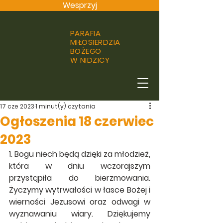
Wesprzyj
PARAFIA
MIŁOSIERDZIA
BOŻEGO
W NIDZICY
17 cze 2023
1 minut(y) czytania
Ogłoszenia 18 czerwiec
2023
1. Bogu niech będą dzięki za młodzież, 
która w dniu wczorajszym 
przystąpiła do bierzmowania. 
Życzymy wytrwałości w łasce Bożej i 
wierności Jezusowi oraz odwagi w  
wyznawaniu wiary. Dziękujemy 