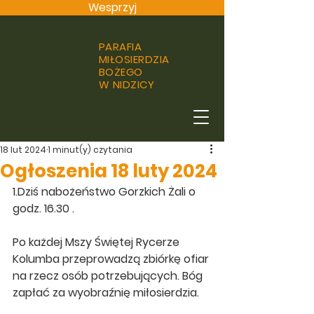
Wesprzyj
PARAFIA
MIŁOSIERDZIA
BOŻEGO
W NIDZICY
18 lut 2024
1 minut(y) czytania
Ogłoszenia 18 luty 2024
1.Dziś nabożeństwo Gorzkich Żali o 
godz. 16.30 .
Po każdej Mszy Świętej Rycerze 
Kolumba przeprowadzą zbiórkę ofiar 
na rzecz osób potrzebujących. Bóg 
zapłać za wyobraźnię miłosierdzia.