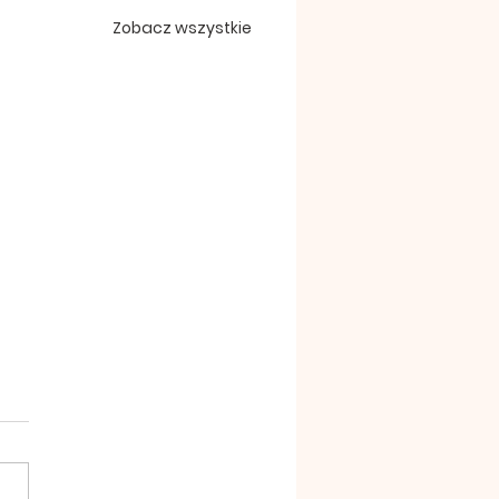
Zobacz wszystkie
szena 19 lipiec 2026
ękujemy za wszelkie ofiary
trzeby naszej wspólnoty.
eczne Bóg zapłać. 2.We