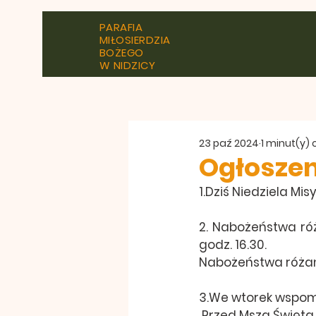
PARAFIA
MIŁOSIERDZIA
BOŻEGO
W NIDZICY
23 paź 2024
1 minut(y)
Ogłoszen
1.Dziś Niedziela Mi
2. Nabożeństwa róż
godz. 16.30.
Nabożeństwa różańc
3.We wtorek wspomni
 Przed Mszą Świętą 