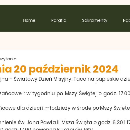
Home
Parafia
Sakramenty
Na
 czytania
ia 20 październik 2024
syjna – Światowy Dzień Misyjny. Taca na papieskie dzi
ańcowe : w tygodniu po Mszy Świętej o godz. 17.00,
owe dla dzieci i młodzieży w środę po Mszy Świętej 
enie św. Jana Pawła II. Msza Święta o godz. 6.30 i 17
0 godz. 17.00 nowenna ku czci św. Rity.