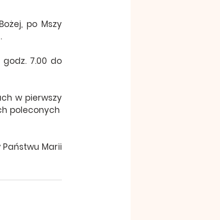
ożej, po Mszy 
.
godz. 7.00 do 
ch w pierwszy 
ch poleconych  
 Państwu Marii 