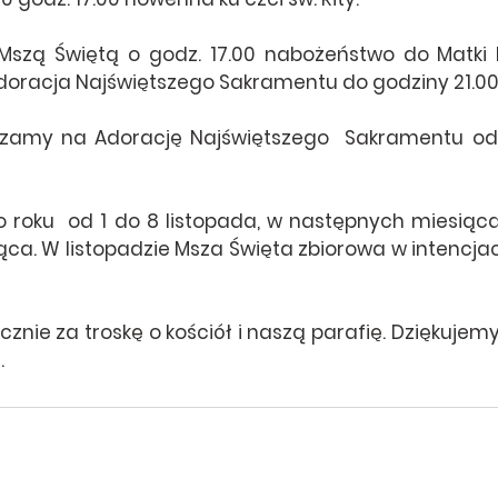
Mszą Świętą o godz. 17.00 nabożeństwo do Matki B
adoracja Najświętszego Sakramentu do godziny 21.00
szamy na Adorację Najświętszego  Sakramentu od 
o roku  od 1 do 8 listopada, w następnych miesiąca
ąca. W listopadzie Msza Święta zbiorowa w intencja
znie za troskę o kościół i naszą parafię. Dziękujemy
.