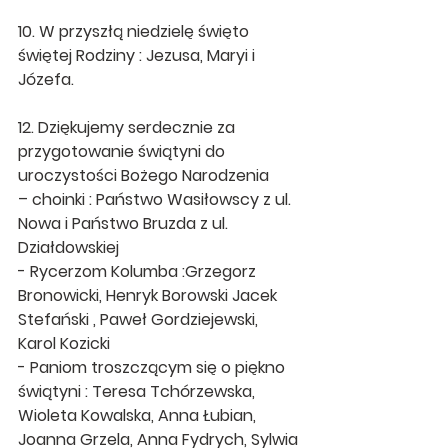
10. W przyszłą niedzielę święto 
świętej Rodziny : Jezusa, Maryi i 
Józefa.
12. Dziękujemy serdecznie za 
przygotowanie świątyni do 
uroczystości Bożego Narodzenia
– choinki : Państwo Wasiłowscy z ul. 
Nowa i Państwo Bruzda z ul. 
Działdowskiej
- Rycerzom Kolumba :Grzegorz 
Bronowicki, Henryk Borowski Jacek 
Stefański , Paweł Gordziejewski, 
Karol Kozicki
- Paniom troszczącym się o piękno 
świątyni : Teresa Tchórzewska, 
Wioleta Kowalska, Anna Łubian, 
Joanna Grzela, Anna Fydrych, Sylwia 