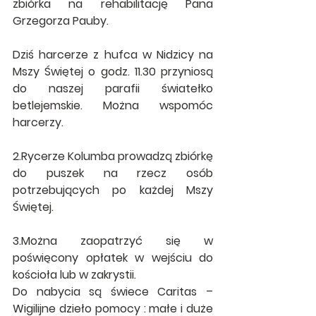
zbiórka na rehabilitację Pana 
Grzegorza Pauby.
Dziś harcerze z hufca w Nidzicy na 
Mszy Świętej o godz. 11.30 przyniosą 
do naszej parafii światełko 
betlejemskie. Można wspomóc 
harcerzy.
2.Rycerze Kolumba prowadzą zbiórkę 
do puszek na rzecz osób 
potrzebujących po każdej Mszy 
Świętej.
3.Można zaopatrzyć się w 
poświęcony opłatek w wejściu do 
kościoła lub w zakrystii.
Do nabycia są świece Caritas – 
Wigilijne dzieło pomocy : małe i duże 