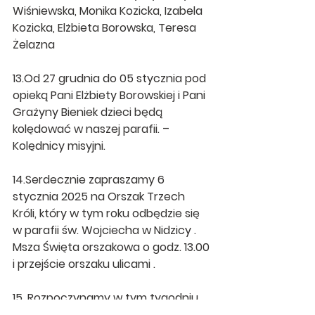
Wiśniewska, Monika Kozicka, Izabela 
Kozicka, Elżbieta Borowska, Teresa 
Żelazna
13.Od 27 grudnia do 05 stycznia pod 
opieką Pani Elżbiety Borowskiej i Pani 
Grażyny Bieniek dzieci będą 
kolędować w naszej parafii. – 
Kolędnicy misyjni.
14.Serdecznie zapraszamy 6 
stycznia 2025 na Orszak Trzech 
Króli, który w tym roku odbędzie się 
w parafii św. Wojciecha w Nidzicy .  
Msza Święta orszakowa o godz. 13.00 
i przejście orszaku ulicami .
15. Rozpoczynamy w tym tygodniu 
wizytę duszpasterską: