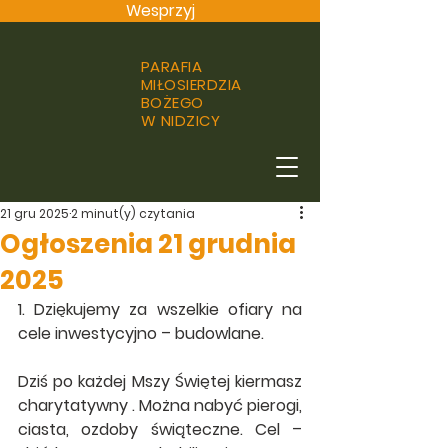
Wesprzyj
PARAFIA
MIŁOSIERDZIA
BOŻEGO
W NIDZICY
21 gru 2025
2 minut(y) czytania
Ogłoszenia 21 grudnia
2025
1. Dziękujemy za wszelkie ofiary na 
cele inwestycyjno – budowlane.
Dziś po każdej Mszy Świętej kiermasz 
charytatywny . Można nabyć pierogi, 
ciasta, ozdoby świąteczne. Cel – 