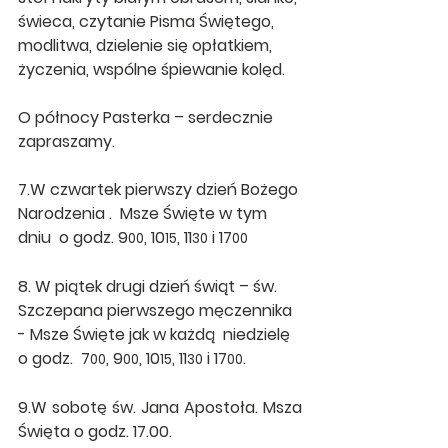
świeca, czytanie Pisma Świętego, 
modlitwa, dzielenie się opłatkiem, 
życzenia, wspólne śpiewanie kolęd.
O północy Pasterka – serdecznie 
zapraszamy.
7.W czwartek pierwszy dzień Bożego 
Narodzenia .  Msze Święte w tym 
dniu  o godz. 9
, 10
, 11
 i 17
00
15
30
00
8. W piątek drugi dzień świąt – św. 
Szczepana pierwszego męczennika 
- Msze Święte jak w każdą  niedzielę  
o godz.  7
, 9
, 10
, 11
 i 17
.
00
00
15
30
00
9.W sobotę św. Jana Apostoła. Msza 
Święta o godz. 17.00.