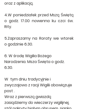
oraz z aplikacją.
4.W poniedziałek przed Mszą Świętą 
o godz. 17.00 nowenna ku czci św. 
Rity.
5.Zapraszamy na Roraty we wtorek 
o godzinie 6.30.
6. W środę Wigilia Bożego 
Narodzenia. Msza Święta o godz. 
6.30.
W  tym dniu tradycyjnie i 
zwyczajowo z racji Wigilii obowiązuje 
post .
Wraz z pierwszą gwiazdą 
zasiądziemy do wieczerzy wigilijnej, 
stół nakryty białym obrusem, sianko, 