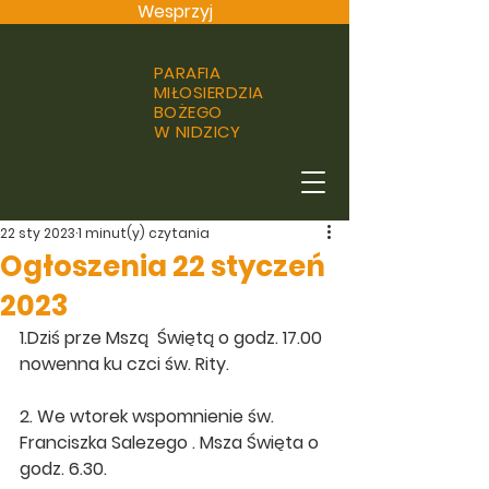
Wesprzyj
PARAFIA
MIŁOSIERDZIA
BOŻEGO
W NIDZICY
22 sty 2023
1 minut(y) czytania
Ogłoszenia 22 styczeń
2023
1.Dziś prze Mszą  Świętą o godz. 17.00 
nowenna ku czci św. Rity.
2. We wtorek wspomnienie św. 
Franciszka Salezego . Msza Święta o 
godz. 6.30. 