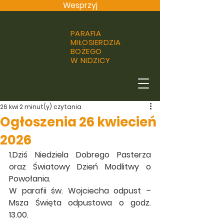
Wesprzyj
PARAFIA
MIŁOSIERDZIA
BOŻEGO
W NIDZICY
26 kwi
2 minut(y) czytania
Ogłoszenia 26 kwiecień
2026
1.Dziś Niedziela Dobrego Pasterza 
oraz Światowy Dzień Modlitwy o 
Powołania.
W parafii św. Wojciecha odpust – 
Msza Święta odpustowa o godz. 
13.00.