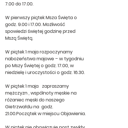
7.00 do 17.00.
W pierwszy piątek Msza Święta o 
godz. 9.00 i 17.00. Możliwość 
spowiedzi świętej godzinę przed 
Mszą Świętą.
W piątek 1 maja rozpoczynamy 
nabożeństwa majowe – w tygodniu 
po Mszy Świętej o godz. 17.00, w 
niedzielę i uroczystości o godz. 16.30.
W piątek 1 maja   zapraszamy 
mężczyzn , wspólnoty męskie na 
różaniec męski do naszego 
Gietrzwałdu na  godz. 
21.00.Początek w miejscu Objawienia.
W piątek nie obowiązuje post zwykły 