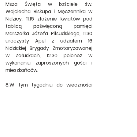
Msza Święta w kościele św. 
Wojciecha Biskupa i Męczennika w 
Nidzicy, 11.15 złożenie kwiatów pod 
tablicą poświęconą pamięci 
Marszałka Józefa Piłsudskiego, 11.30 
uroczysty Apel z udziałem 16 
Nidzickiej Brygady Zmotoryzowanej 
w Załuskach, 12.30 polonez w 
wykonaniu zaproszonych gości i 
mieszkańców.
8.W tym tygodniu do wieczności 
odeszła śp. Anna Domjan z ul. 
Pieniężnego. Polecajmy ją Bożemu 
Miłosierdziu. Wieczny odpoczynek…
Ogłoszenia