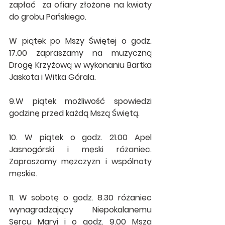
zapłać  za ofiary złożone na kwiaty 
do grobu Pańskiego.
W piątek po Mszy Świętej o godz. 
17.00 zapraszamy na muzyczną 
Drogę Krzyżową w wykonaniu Bartka 
Jaskota i Witka Górala.
9.W piątek możliwość spowiedzi 
godzinę przed każdą Mszą Świętą.
10. W piątek o godz. 21.00 Apel 
Jasnogórski i męski różaniec. 
Zapraszamy mężczyzn i wspólnoty 
męskie.
11. W sobotę o godz. 8.30 różaniec 
wynagradzający Niepokalanemu 
Sercu Maryi i o godz. 9.00 Msza 