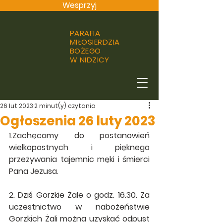
Wesprzyj
PARAFIA
MIŁOSIERDZIA
BOŻEGO
W NIDZICY
26 lut 2023
2 minut(y) czytania
Ogłoszenia 26 luty 2023
1.Zachęcamy do postanowień 
wielkopostnych i pięknego 
przeżywania tajemnic męki i śmierci 
Pana Jezusa.
2. Dziś Gorzkie Żale o godz. 16.30. Za 
uczestnictwo w nabożeństwie 
Gorzkich Żali można uzyskać odpust 