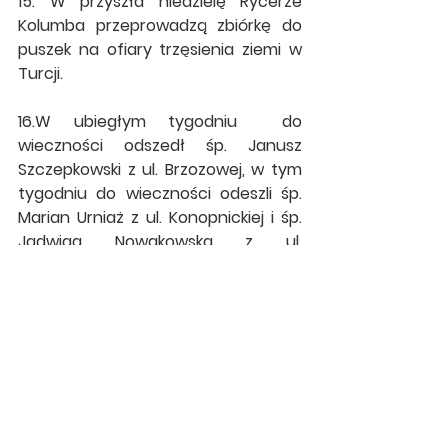
15. W przyszła niedzielę Rycerze 
Kolumba przeprowadzą zbiórkę do 
puszek na ofiary trzęsienia ziemi w 
Turcji.
16.W ubiegłym tygodniu  do 
wieczności odszedł śp. Janusz 
Szczepkowski z ul. Brzozowej, w tym 
tygodniu do wieczności odeszli śp. 
Marian Urniaż z ul. Konopnickiej i śp. 
Jadwiga Nowakowska z ul. 
Dubieńskiej . Polecajmy ich Bożemu 
miłosierdziu. Wieczny odpoczynek...
Ogłoszenia
Zobacz wszystkie
Ostatnie posty