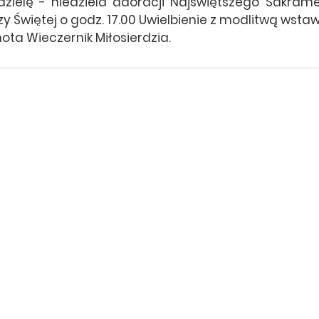
dzielę - niedziela adoracji Najświętszego Sakrame
zy Świętej o godz. 17.00 Uwielbienie z modlitwą wstawi
ta Wieczernik Miłosierdzia.