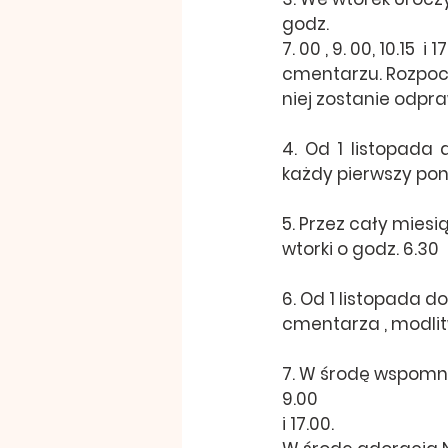
godz. 
7. 00 , 9. 00, 10.15  i 17
cmentarzu. Rozpocz
niej zostanie odpr
4. Od 1 listopada
każdy pierwszy pon
5. Przez cały miesi
wtorki o godz. 6.30
6. Od 1 listopada 
cmentarza , modli
7. W środę wspomni
9.00 
i 17.00.   