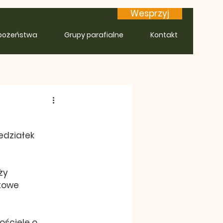
Wesprzyj
bożeństwa
Grupy parafialne
Kontakt
edziałek 
ży 
towe 
ściele o 