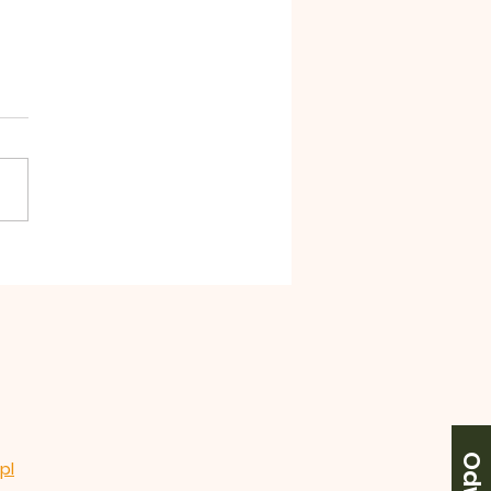
szena 19 lipiec 2026
ękujemy za wszelkie ofiary
trzeby naszej wspólnoty.
eczne Bóg zapłać. 2.We
ek Msza Święta o
6,30. 3.W środę święto św.
 Magdaleny. Msza Święta o
 17.00, przed Mszą nab
pl