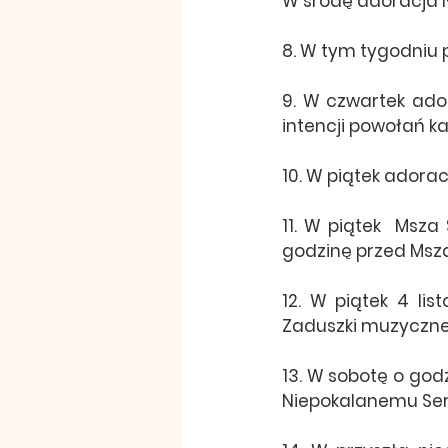
W środę adoracja N
8. W tym tygodniu pr
9. W czwartek ado
intencji powołań k
10. W piątek adorac
11. W piątek  Msza 
godzinę przed Mszą
12. W piątek 4 li
Zaduszki muzyczne”
13. W sobotę o godz
Niepokalanemu Ser