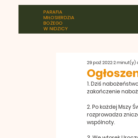
PARAFIA
MIŁOSIERDZIA
BOŻEGO
W NIDZICY
29 paź 2022
2 minut(y)
Ogłoszen
1. Dziś nabożeństwo
zakończenie naboże
2. Po każdej Mszy Ś
rozprowadza znicze
wspólnoty.
3. We wtorek Urocz