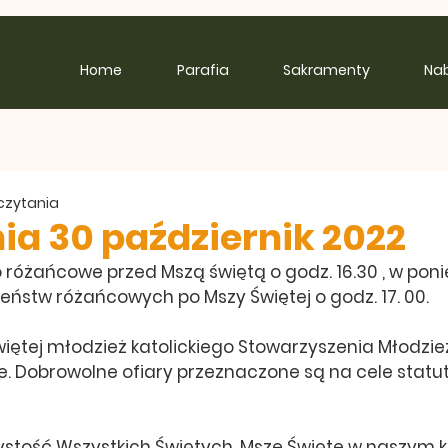
Home
Parafia
Sakramenty
Na
 czytania
ia 30 październik 2022
 różańcowe przed Mszą świętą o godz. 16.30 , w poni
ństw różańcowych po Mszy Świętej o godz. 17. 00. 
więtej młodzież katolickiego Stowarzyszenia Młodzie
. Dobrowolne ofiary przeznaczone są na cele statu
ystość Wszystkich Świętych. Msze Święte w naszym ko