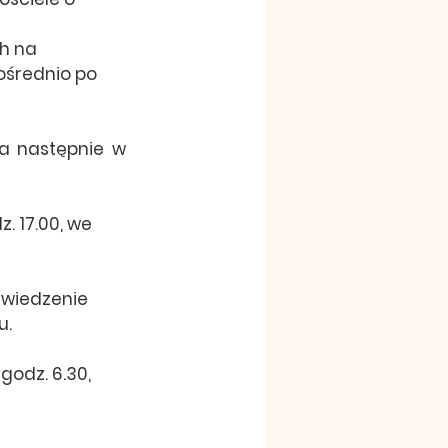
h na 
ośrednio po 
a następnie w 
. 17.00, we 
awiedzenie 
u.
odz. 6.30, 