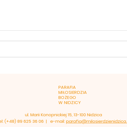
Ogłoszenia 26 lipiec 2026
Ogło
1.Witamy serdecznie naszego
1.Dzi
rodaka Ks. Tomasza Łukaszuka
na po
salezjanina, pracującego na
Serd
Madagaskarze. Dziś taca na
wtor
misje prowadzone przez Ks.
godz.
Tomasza. Po każdej Mszy
Marii
Świętej poświęcenie pojazdów
godz.
mechani
PARAFIA
MIŁOSIERDZIA
BOŻEGO
W NIDZICY
ul. Marii Konopnickiej 15, 13-100 Nidzica
el: (+48) 89 625 36 06 | e-mail:
parafia@milosierdzienidzica.