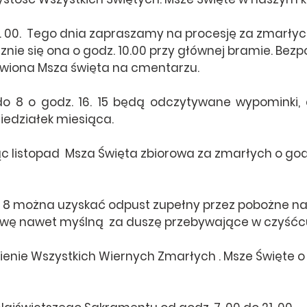
. 00.  
Tego dnia zapraszamy na procesję za zmarłyc
nie się ona o godz. 10.00 przy głównej bramie. Bezp
awiona Msza święta na cmentarzu.
 do 8 o godz. 16. 15 będą odczytywane wypominki, 
iedziałek miesiąca.
ąc listopad  Msza Święta zbiorowa za zmarłych o godz
do 8 można uzyskać odpust zupełny przez pobożne n
twę nawet myślną  za duszę przebywające w czyśćc
enie Wszystkich Wiernych Zmarłych . Msze Święte o g