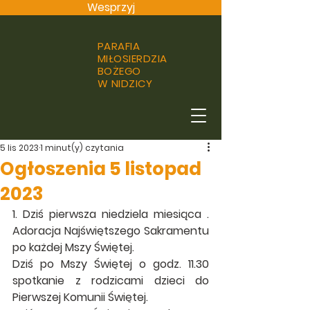
Wesprzyj
PARAFIA
MIŁOSIERDZIA
BOŻEGO
W NIDZICY
5 lis 2023
1 minut(y) czytania
Ogłoszenia 5 listopad
2023
1. Dziś pierwsza niedziela miesiąca . 
Adoracja Najświętszego Sakramentu 
po każdej Mszy Świętej. 
Dziś po Mszy Świętej o godz. 11.30 
spotkanie z rodzicami dzieci do 
Pierwszej Komunii Świętej.