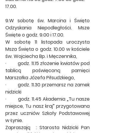
17.00. 
9.W sobotę św. Marcina i Święto 
Odzyskania Niepodległości. Msze 
Święte o godz. 9.00 i 17.00. 
W sobotę 11 listopada uroczysta 
Msza Święta o godz. 10.00 w kościele 
św. Wojciecha Bp. i Męczennika, 
·        
godz. 11.15 złożenie kwiatów pod 
tablicą poświęconą pamięci 
Marszałka Józefa Piłsudzkiego,
·        
godz. 11.30 przemarsz na zamek 
nidzicki
·        
godz. 11.45 Akademia „Tu nasze 
miejsce, Tu nasz kraj” przygotowana 
przez uczniów Szkoły Podstawowej 
w Łynie.
Zapraszają  : Starosta Nidzicki Pan 