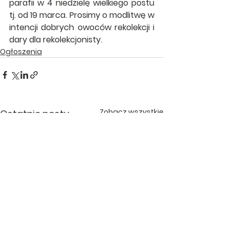
parafii w 4 niedzielę wielkiego postu 
tj. od 19 marca. Prosimy o modlitwę w 
intencji dobrych owoców rekolekcji i 
dary dla rekolekcjonisty.
Ogłoszenia
Zobacz wszystkie
Ostatnie posty