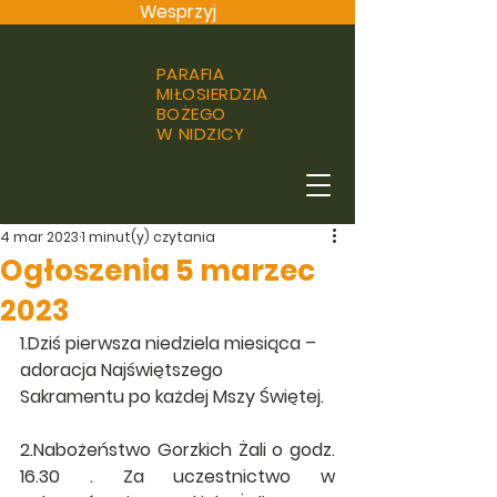
Wesprzyj
PARAFIA
MIŁOSIERDZIA
BOŻEGO
W NIDZICY
4 mar 2023
1 minut(y) czytania
Ogłoszenia 5 marzec
2023
1.Dziś pierwsza niedziela miesiąca – 
adoracja Najświętszego 
Sakramentu po każdej Mszy Świętej.
2.Nabożeństwo Gorzkich Żali o godz. 
16.30 . 
Za uczestnictwo w 