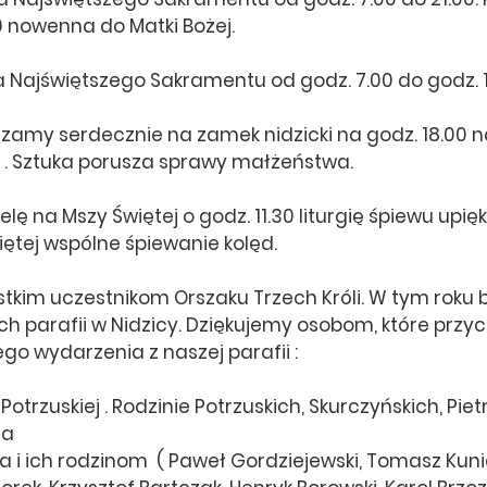
0 nowenna do Matki Bożej.
a Najświętszego Sakramentu od godz. 7.00 do godz. 1
a” . Sztuka porusza sprawy małżeństwa.
elę na Mszy Świętej o godz. 11.30 liturgię śpiewu upię
iętej wspólne śpiewanie kolęd.
tkim uczestnikom Orszaku Trzech Króli. W tym roku b
ch parafii w Nidzicy. Dziękujemy osobom, które przycz
go wydarzenia z naszej parafii : 
otrzuskiej . Rodzinie Potrzuskich, Skurczyńskich, Pietr
a 
i ich rodzinom  ( Paweł Gordziejewski, Tomasz Kunic