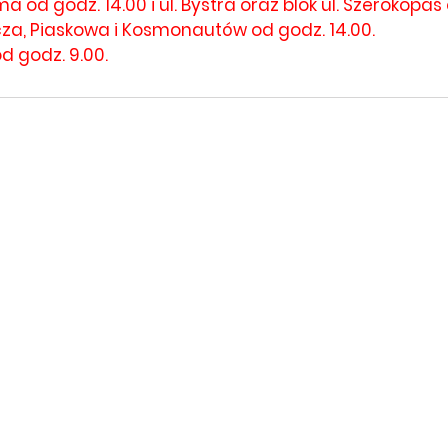
a od godz. 14.00 i ul. Bystra oraz blok ul. Szerokopaś
icza, Piaskowa i Kosmonautów od godz. 14.00.
d godz. 9.00. 