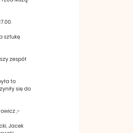
7.00. 
kszy zespół 
yła to  
yniły się do 
owicz ,- 
ki, Jacek 