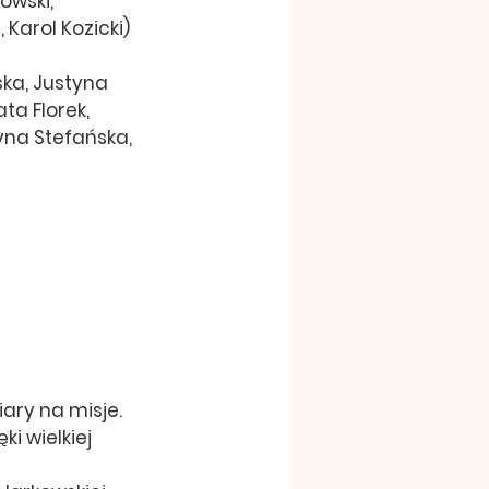
owski, 
Karol Kozicki) 
ka, Justyna 
a Florek, 
na Stefańska, 
ary na misje.  
i wielkiej 