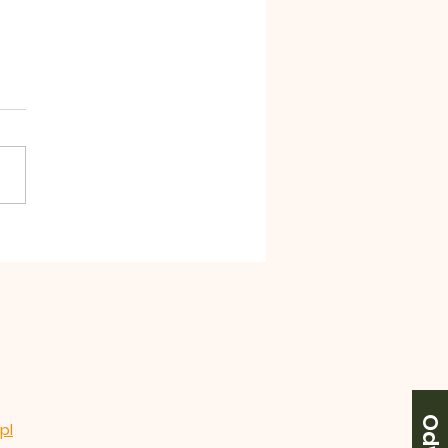
szena 19 lipiec 2026
ękujemy za wszelkie ofiary
trzeby naszej wspólnoty.
eczne Bóg zapłać. 2.We
ek Msza Święta o
6,30. 3.W środę święto św.
 Magdaleny. Msza Święta o
 17.00, przed Mszą nab
pl