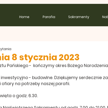
Home
Parafia
Sakramenty
Na
zytania
ia 8 stycznia 2023
hrztu Pańskiego -  kończymy okres Bożego Narodzenia
e inwestycyjno - budowlne. Dziękujemy serdecznie za
 ofiary na potrzeby naszej parafii.
ięta o godz. 6.30.
a Najświętszego Sakramentu od godz. 7.00 do 21.00. 