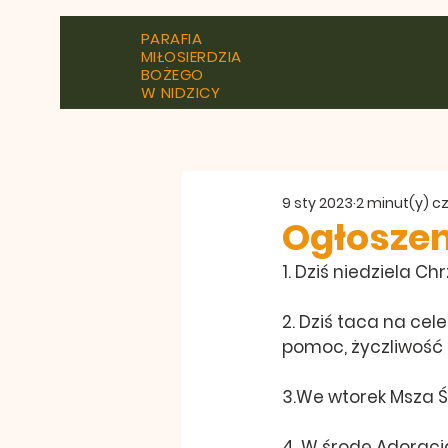
PARAFIA
MIŁOSIERDZIA
BOŻEGO
W NIDZICY
9 sty 2023
2 minut(y) c
Ogłoszen
1. Dziś niedziela C
2. Dziś taca na cel
pomoc, życzliwość i
3.We wtorek Msza Św
4. W środę Adoracj