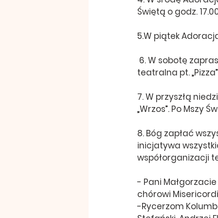
Świętą o godz. 17.0
5.W piątek Adoracj
 6. W sobotę zapraszamy serdecznie na zamek nidzicki na godz. 18.00 na sztukę 
teatralna pt. „Pizz
7. W przyszłą niedzi
„Wrzos”. Po Mszy Św
8. Bóg zapłać wszys
inicjatywa wszystki
współorganizacji te
- Pani Małgorzacie P
chórowi Misericordi
-Rycerzom Kolumba 