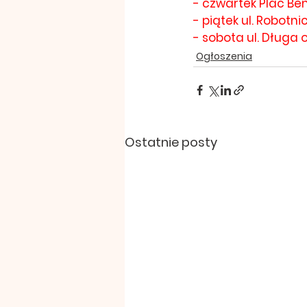
- czwartek Plac Bem
- piątek ul. Robotn
- sobota ul. Długa o
Ogłoszenia
Ostatnie posty