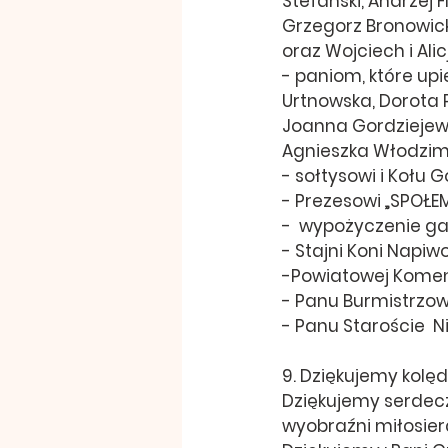
Stefański, Andrzej F
Grzegorz Bronowicki
oraz Wojciech i Ali
- paniom, które up
Urtnowska, Dorota P
Joanna Gordziejews
Agnieszka Włodzimi
- sołtysowi i Kołu
- Prezesowi „SPOŁ
-  wypożyczenie ga
- Stajni Koni Napiw
-Powiatowej Komend
- Panu Burmistrzo
- Panu Staroście  
9. Dziękujemy kolędn
Dziękujemy serdeczn
wyobraźni miłosierd