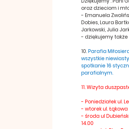
Dziękujemy : Pani Gr
oraz dzieciom i mło
- Emanuela Zwolińsk
Dobies, Laura Bartk
Jarkowski, Julia Ja
- dziękujemy także
10. 
Parafia Miłosier
wszystkie niewiasty
spotkanie 16 styczni
parafialnym. 
11. Wizyta duszpast
- Poniedziałek ul. 
- wtorek ul. Łąkowa
- środa ul Dubieńsk
14.00