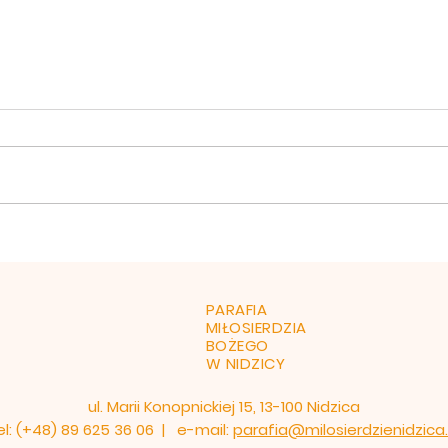
Ogłoszenia 26 lipiec 2026
Ogło
1.Witamy serdecznie naszego
1.Dzi
rodaka Ks. Tomasza Łukaszuka
na po
salezjanina, pracującego na
Serd
Madagaskarze. Dziś taca na
wtor
misje prowadzone przez Ks.
godz.
Tomasza. Po każdej Mszy
Marii
Świętej poświęcenie pojazdów
godz.
mechani
PARAFIA
MIŁOSIERDZIA
BOŻEGO
W NIDZICY
ul. Marii Konopnickiej 15, 13-100 Nidzica
el: (+48) 89 625 36 06 | e-mail:
parafia@milosierdzienidzica.