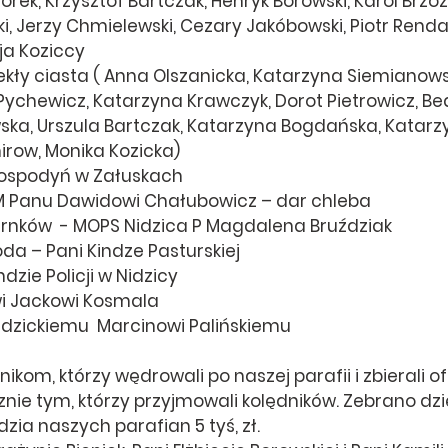
lorek, Krzysztof Bartczak, Henryk Borowski, Karol Brzoz
, Jerzy Chmielewski, Cezary Jakóbowski, Piotr Renda, 
cja Koziccy
iekły ciasta ( Anna Olszanicka, Katarzyna Siemianows
ychewicz, Katarzyna Krawczyk, Dorot Pietrowicz, Beat
ka, Urszula Bartczak, Katarzyna Bogdańska, Katarzy
row, Monika Kozicka)
 Gospodyń w Załuskach
EM Panu Dawidowi Chałubowicz – dar chleba
rnków  - MOPS Nidzica P Magdalena Bruździak
oda – Pani Kindze Pasturskiej
zie Policji w Nidzicy
wi Jackowi Kosmala
Nidzickiemu  Marcinowi Palińskiemu
ikom, którzy wędrowali po naszej parafii i zbierali ofi
ie tym, którzy przyjmowali kolędników. Zebrano dzięk
zia naszych parafian 5 tyś, zł.