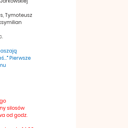
 Jarkowskiej 
es, Tymoteusz 
ksymilian 
c.
raszają 
eś…” Pierwsze 
omu 
ego
ony silosów
wa od godz. 