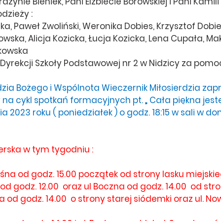
ażynie Bieniek, Pani Elżbiecie Borowskiej i Pani Kamili
dzieży :
a, Paweł Zwoliński, Weronika Dobies, Krzysztof Dobi
owska, Alicja Kozicka, Łucja Kozicka, Lena Cupała, Ma
rkowska 
 Dyrekcji Szkoły Podstawowej nr 2 w Nidzicy za pomo
dzia Bożego i Wspólnota Wieczernik Miłosierdzia zap
 na cykl spotkań formacyjnych pt. „ Cała piękna jest
a 2023 roku ( poniedziałek ) o godz. 18:15 w sali w d
erska w tym tygodniu :
Leśna od godz. 15.00 początek od strony lasku miejski
 od godz. 12.00  oraz ul Boczna od godz. 14.00  od str
a od godz. 14.00  o strony starej siódemki oraz ul. No