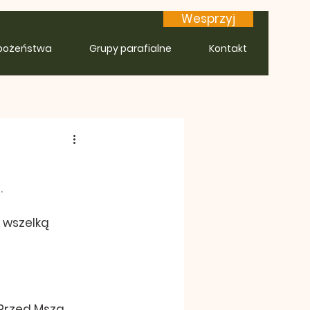
Wesprzyj
bożeństwa
Grupy parafialne
Kontakt
.
 wszelką 
Przed Mszą 