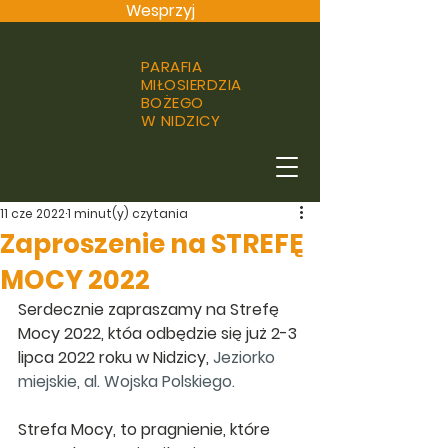
Wesprzyj
PARAFIA
MIŁOSIERDZIA
BOŻEGO
W NIDZICY
11 cze 2022
1 minut(y) czytania
Zaproszenie na STREFĘ
MOCY 2022
Serdecznie zapraszamy na Strefę 
Mocy 2022, któa odbędzie się już 2-3 
lipca 2022 roku w Nidzicy, 
Jeziorko 
miejskie, al. Wojska Polskiego.
Strefa Mocy
, to pragnienie, które 