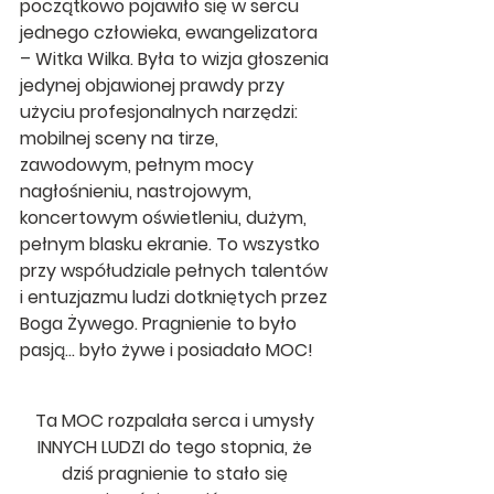
początkowo pojawiło się w sercu 
jednego człowieka, ewangelizatora 
– 
Witka Wilka
. Była to wizja głoszenia 
jedynej objawionej prawdy przy 
użyciu profesjonalnych narzędzi: 
mobilnej sceny na tirze, 
zawodowym, pełnym mocy 
nagłośnieniu, nastrojowym, 
koncertowym oświetleniu, dużym, 
pełnym blasku ekranie. To wszystko 
przy współudziale pełnych talentów 
i entuzjazmu ludzi dotkniętych przez 
Boga Żywego. Pragnienie to było 
pasją
… było żywe i posiadało 
MOC!
Ta 
MOC
 rozpalała serca i umysły 
INNYCH LUDZ
I do tego stopnia, że 
dziś pragnienie to stało się 