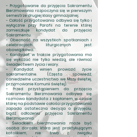
- Przygotowanie do przyjęcia Sakramentu
Bierzmowania rozpoczyna się w pierwszym
semestrze drugiej klasy gimnazjalnej.
- Całość przygotowania odbywa się tylko i
wyłącznie przy Parafii na terenie której
zamieszkuje kandydat do przyjęcia
Sakramentu.
- Obecność na wszystkich spotkaniach i
celebracjach liturgicznych jest
obowiązkowa.
- Kandydat w trakcie przygotowania ma
się wykazać nie tylko wiedzą, ale równiaż
świadectwem życia i wiary.
- Kandydat winien prowazić życie
sakramentalne. (Częsta spowiedź,
coniedzielne uczestnictwo we Mszy świętej,
przyjmowanie Komunii świętej).
- Przed przystąpieniem do przyjęcia
Sakramentu Bierzmowania odbywa się
rozmowa kandydata z kapłanem, w czasie
której na podstawie całości przygotowania
zapada ostateczna decyzja o przyjęciu,
bądź odłożeniu przyjęcia Sakramentu
Bierzmowania.
- Świadkiem bierzmowania może być
osoba dorosła, która jest praktykującym
katolikiem, nie trwa z związku