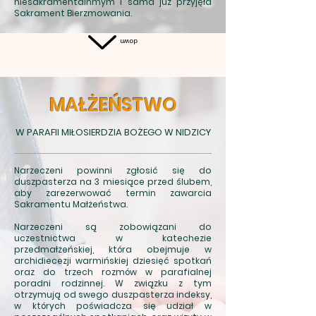
niesakramentalnmym i sama już przyjęła
Sakrament Bierzmowania.
down
MAŁŻEŃSTWO
W PARAFII MIŁOSIERDZIA BOŻEGO W NIDZICY
Narzeczeni powinni zgłosić się do
duszpasterza na 3 miesiące przed ślubem,
aby zarezerwować termin zawarcia
Sakramentu Małżeństwa.
Narzeczeni są zobowiązani do
uczestnictwa w katechezie
przedmałżeńskiej, która obejmuje w
archidiecezji warmińskiej dziesięć spotkań
oraz do trzech rozmów w parafialnej
poradni rodzinnej. W związku z tym
otrzymują od swego duszpasterza indeksy,
w których poświadcza się udział w