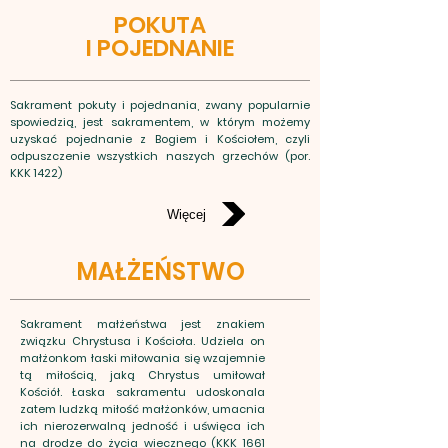
POKUTA
I POJEDNANIE
Sakrament pokuty i pojednania, zwany popularnie
spowiedzią, jest sakramentem, w którym możemy
uzyskać pojednanie z Bogiem i Kościołem, czyli
odpuszczenie wszystkich naszych grzechów (por.
KKK 1422)
Więcej
MAŁŻEŃSTWO
Sakrament małżeństwa jest znakiem
związku Chrystusa i Kościoła. Udziela on
małżonkom łaski miłowania się wzajemnie
tą miłością, jaką Chrystus umiłował
Kościół. Łaska sakramentu udoskonala
zatem ludzką miłość małżonków, umacnia
ich nierozerwalną jedność i uświęca ich
na drodze do życia wiecznego (KKK 1661