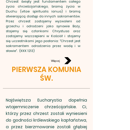
Chrzest święty jest fundamentem całego
życia chrześcijańskiego, bramą życia w
Duchu (vitae spiritualis ianua) i bramą
otwierającą dostęp do innych sakramentów.
Przez chrzest zostajemy wyzwoleni od
grzechu i odrodzeni jako synowie Boży,
stajemy się członkami Chrystusa oraz
zostajemy wszczepieni w Kościół i stajemy
się uczestnikami jego posłania: "Chrzest jest
sakramentem odrodzenia przez wodę i w
słowie". (KKK 1213)
Więcej
PIERWSZA KOMUNIA
ŚW.
Najświętsza Eucharystia dopełnia
wtajemniczenie chrześcijańskie. Ci,
którzy przez chrzest zostali wyniesieni
do godności królewskiego kapłaństwa,
a przez bierzmowanie zostali głębiej