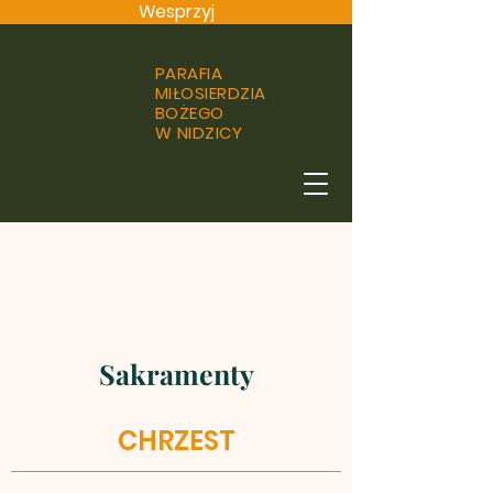
Wesprzyj
PARAFIA
MIŁOSIERDZIA
BOŻEGO
W NIDZICY
Sakramenty
CHRZEST