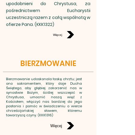
upodobnieni do Chrystusa, za
pośrednictwem Eucharystii
uczestniczą razem z całą wspólnotą w
ofierze Pana. (KKK1322)
Więcej
BIERZMOWANIE
Bierzmowanie udoskonala łaskę chrztu; jest
ono sakramentem, który daje Ducha
Świętego, aby głębiej zakorzenić nas w
synostwie Bożym, ściślej wszczepić w
Chrystusa, umocnić naszą więź z
Kościołem, włączyć nas bardziej do jego
posłania i pomóc w świadczeniu o wierze
chrześcijańskiej słowem, któremu
towarzyszą czyny. (KKK1316)
Więcej