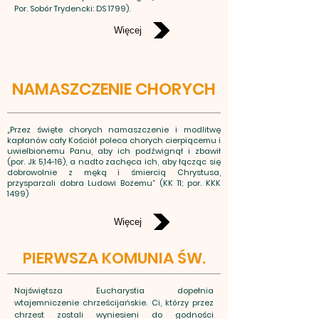
Por. Sobór Trydencki: DS 1799).
Więcej
NAMASZCZENIE CHORYCH
„Przez święte chorych namaszczenie i modlitwę
kapłanów cały Kościół poleca chorych cierpiącemu i
uwielbionemu Panu, aby ich podźwignął i zbawił
(por. Jk 5,14-16), a nadto zachęca ich, aby łącząc się
dobrowolnie z męką i śmiercią Chrystusa,
przysparzali dobra Ludowi Bożemu” (KK 11; por. KKK
1499)
Więcej
PIERWSZA KOMUNIA ŚW.
Najświętsza Eucharystia dopełnia
wtajemniczenie chrześcijańskie. Ci, którzy przez
chrzest zostali wyniesieni do godności