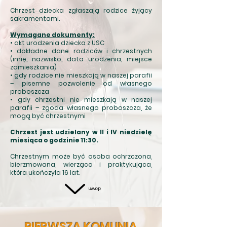
Chrzest dziecka zgłaszają rodzice żyjący
sakramentami.
Wymagane dokumenty:
• akt urodzenia dziecka z USC
• dokładne dane rodziców i chrzestnych
(imię, nazwisko, data urodzenia, miejsce
zamieszkania)
• gdy rodzice nie mieszkają w naszej parafii
– pisemne pozwolenie od własnego
proboszcza
• gdy chrzestni nie mieszkają w naszej
parafii – zgoda własnego proboszcza, że
mogą być chrzestnymi
Chrzest jest udzielany w II i IV niedzielę
miesiąca o godzinie 11:30.
Chrzestnym może być osoba ochrzczona,
bierzmowana, wierząca i praktykująca,
która ukończyła 16 lat.
down
PIERWSZA KOMUNIA