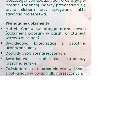
poszczególnych spotkaniach oraz wizyty w
poradni rodzinnej. Indeksy przedstawia się
przed ślubem przy spisywaniu aktu
zawarcia małżeństwa.
Wymagane dokumenty
Metryki Chrztu św. obojga narzeczonych
(dokument pobrany w parafii chrztu jest
ważny 3 miesiące).
Świadectwa katechizacji z ostatniej
ukończonej klasy.
Dowody osobiste narzeczonych.
Świadectwo ukończenia katechezy
przedmałżeńskiej.
Zaświadczenie o uczestnictwie w trzech
spotkaniach w poradni dla narzeczonych.
Zaświadczenie z Urzędu Stanu Cywilnego o
braku przeszkód cywilnych do zawarcia
małżeństwa, w celu zawarcia małżeństwa
konkordatowego (zaświadczenie jest
ważne 3 miesiące). Jeżeli kandydaci zawarli
już związek cywilny, przedstawiają
stosowny akt.
down