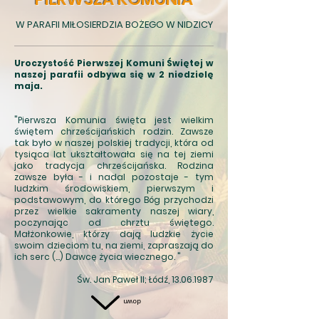
W PARAFII MIŁOSIERDZIA BOŻEGO W NIDZICY
Uroczystość Pierwszej Komuni Świętej w
naszej parafii odbywa się w 2 niedzielę
maja.
"Pierwsza Komunia święta jest wielkim
świętem chrześcijańskich rodzin. Zawsze
tak było w naszej polskiej tradycji, która od
tysiąca lat ukształtowała się na tej ziemi
jako tradycja chrześcijańska. Rodzina
zawsze była - i nadal pozostaje - tym
ludzkim środowiskiem, pierwszym i
podstawowym, do którego Bóg przychodzi
przez wielkie sakramenty naszej wiary,
poczynając od chrztu świętego.
Małżonkowie, którzy dają ludzkie życie
swoim dzieciom tu, na ziemi, zapraszają do
ich serc (...) Dawcę życia wiecznego. "
Św. Jan Paweł II; Łódź,
13.06.1987
down